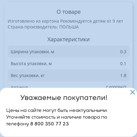
О товаре
Изготовлено из картона Рекомендуется детям от 9 лет
Страна-производитель: ПОЛЬША
Характеристики
Ширина упаковки, м
0.3
Высота упаковки, м
0.1
Вес упаковки, кг
1.8
Артикул
C400096П
Уважаемые покупатели!
Базовая единица
0.1
Цены на сайте могут быть неактуальными.
Доступен на сайте
Да
Уточняйте стоимость и наличие товара по
телефону
8 800 350 77 23