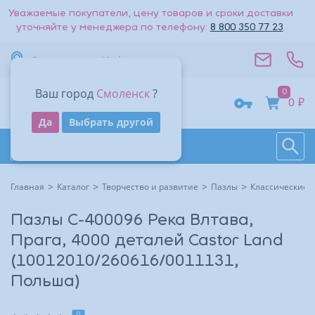
Уважаемые покупатели, цену товаров и сроки доставки
уточняйте у менеджера по телефону:
8 800 350 77 23
.
Вернуться к списку
Смоленск
Информация
Стоимость доставки — 0₽
Ваш город
Смоленск
?
0
Адрес
0 ₽
Получить код
Да
Выбрать другой
Поиск
Восстановить
Контакты
На большую карту
Даю согласие на обработку
персональных данных
.
Каталог товаров
Войти
Другие способы входа:
Время работы
Другие способы входа:
Главная
Каталог
Творчество и развитие
Пазлы
Классические 
Войти с паролем
Войти с паролем
Пазлы C-400096 Река Влтава,
Прага, 4000 деталей Castor Land
(10012010/260616/0011131,
Польша)
0