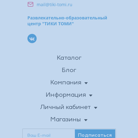
mail@tiki-tomi.ru
Развлекательно-образовательный
центр "ТИКИ ТОМИ"
Каталог
Блог
Компания
О нас
Информация
Доставка
Новости
Личный кабинет
Личные данные
Вакансии
Оплата
Магазины
Бонусная программа
Адреса магазинов
Возврат товара
Контакты
Подписаться