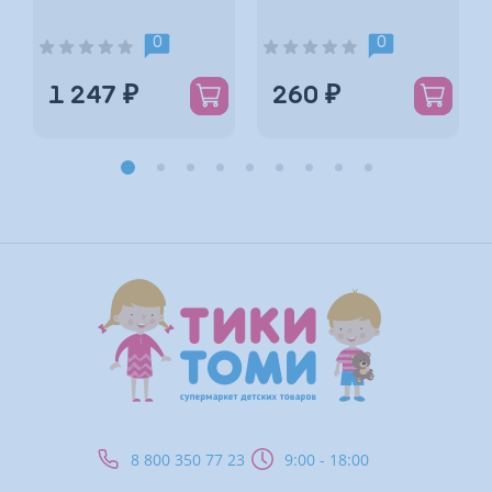
*
0
0
1 247 ₽
260 ₽
*
8 800 350 77 23
9:00 - 18:00