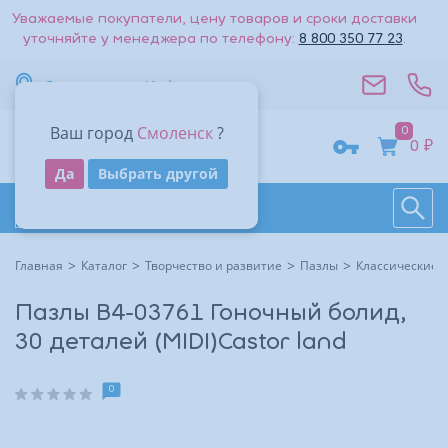
Уважаемые покупатели, цену товаров и сроки доставки
уточняйте у менеджера по телефону:
8 800 350 77 23
.
Вернуться к списку
Смоленск
Информация
Стоимость доставки — 0₽
Ваш город
Смоленск
?
0
Адрес
0 ₽
Получить код
Да
Выбрать другой
Поиск
Восстановить
Контакты
На большую карту
Даю согласие на обработку
персональных данных
.
Каталог товаров
Войти
Другие способы входа:
Время работы
Другие способы входа:
Главная
Каталог
Творчество и развитие
Пазлы
Классические 
Войти с паролем
Войти с паролем
Пазлы B4-03761 Гоночный болид,
30 деталей (MIDI)Castor land
0