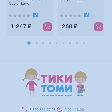
Castor Land
*
0
0
1 247 ₽
260 ₽
*
8 800 350 77 23
9:00 - 18:00