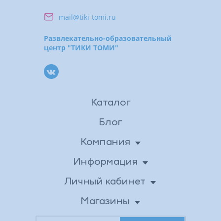
mail@tiki-tomi.ru
Развлекательно-образовательный
центр "ТИКИ ТОМИ"
Каталог
Блог
Компания
О нас
Информация
Доставка
Новости
Личный кабинет
Личные данные
Вакансии
Оплата
Магазины
Бонусная программа
Адреса магазинов
Возврат товара
Контакты