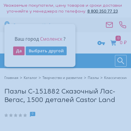
Уважаемые покупатели, цену товаров и сроки доставки
уточняйте у менеджера по телефону:
8 800 350 77 23
.
Вернуться к списку
Смоленск
Информация
Стоимость доставки — 0₽
Ваш город
Смоленск
?
0
Адрес
0 ₽
Получить код
Да
Выбрать другой
Поиск
Восстановить
Контакты
На большую карту
Даю согласие на обработку
персональных данных
.
Каталог товаров
Войти
Другие способы входа:
Время работы
Другие способы входа:
Главная
Каталог
Творчество и развитие
Пазлы
Классические 
Войти с паролем
Войти с паролем
Пазлы C-151882 Сказочный Лас-
Вегас, 1500 деталей Castor Land
0