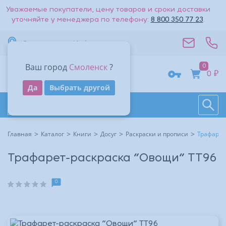
Уважаемые покупатели, цену товаров и сроки доставки
уточняйте у менеджера по телефону:
8 800 350 77 23
.
Вернуться к списку
Смоленск
Информация
Стоимость доставки — 0₽
Ваш город
Смоленск
?
0
Адрес
0 ₽
Получить код
Да
Выбрать другой
Поиск
Восстановить
Контакты
На большую карту
Даю согласие на обработку
персональных данных
.
Каталог товаров
Войти
Другие способы входа:
Время работы
Другие способы входа:
Главная
Каталог
Книги
Досуг
Раскраски и прописи
Трафарет
Войти с паролем
Войти с паролем
Трафарет-раскраска "Овощи" ТТ96
0