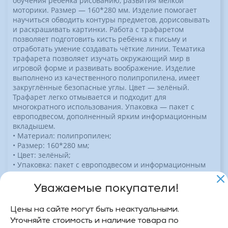
обучения ребёнка рисованию, развития мелкой
моторики. Размер — 160*280 мм. Изделие помогает
научиться обводить контуры предметов, дорисовывать
и раскрашивать картинки. Работа с трафаретом
позволяет подготовить кисть ребёнка к письму и
отработать умение создавать чёткие линии. Тематика
трафарета позволяет изучать окружающий мир в
игровой форме и развивать воображение. Изделие
выполнено из качественного полипропилена, имеет
закруглённые безопасные углы. Цвет — зелёный.
Трафарет легко отмывается и подходит для
многократного использования. Упаковка — пакет с
европодвесом, дополненный ярким информационным
вкладышем.
• Материал: полипропилен;
• Размер: 160*280 мм;
• Цвет: зелёный;
• Упаковка: пакет с европодвесом и информационным
вкладышем.
Уважаемые покупатели!
Характеристики
Цены на сайте могут быть неактуальными.
Артикул
Р11294К
Уточняйте стоимость и наличие товара по