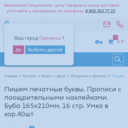
Уважаемые покупатели, цену товаров и сроки доставки
уточняйте у менеджера по телефону:
8 800 350 77 23
.
Вернуться к списку
Смоленск
Информация
Стоимость доставки — 0₽
Ваш город
Смоленск
?
0
Адрес
0 ₽
Получить код
Да
Выбрать другой
Поиск
Восстановить
Контакты
На большую карту
Даю согласие на обработку
персональных данных
.
Каталог товаров
Войти
Другие способы входа:
Время работы
Другие способы входа:
Главная
Каталог
Книги
Досуг
Раскраски и прописи
Пишем пе
Войти с паролем
Войти с паролем
Пишем печатные буквы. Прописи с
поощрительными наклейками.
Буба 165х210мм. 16 стр. Умка в
кор.40шт
0