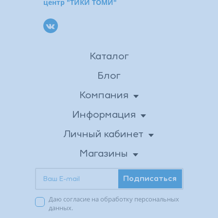
центр "ТИКИ ТОМИ"
Каталог
Блог
Компания
О нас
Информация
Доставка
Новости
Личный кабинет
Личные данные
Вакансии
Оплата
Магазины
Бонусная программа
Адреса магазинов
Возврат товара
Контакты
Подписаться
Акции в магазинах
Публичная оферта
Заказы
Даю согласие на обработку персональных
Избранное
Политика
данных.