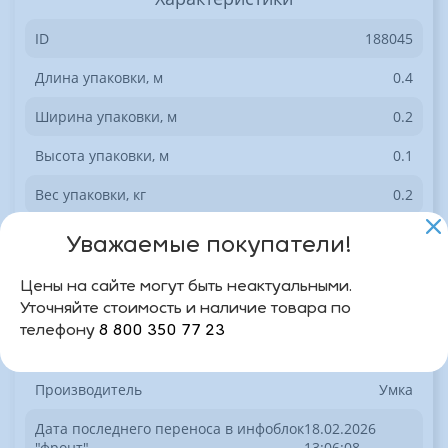
ID
188045
Длина упаковки, м
0.4
Ширина упаковки, м
0.2
Высота упаковки, м
0.1
Вес упаковки, кг
0.2
КатегорияТовара
Раскраски и прописи
Уважаемые покупатели!
ШтрихКод
9785506055433
Цены на сайте могут быть неактуальными.
Уточняйте стоимость и наличие товара по
Артикул
311702И
телефону
8 800 350 77 23
Базовая единица
шт
Производитель
Умка
Дата последнего переноса в инфоблок
18.02.2026
"фронт"
13:06:08