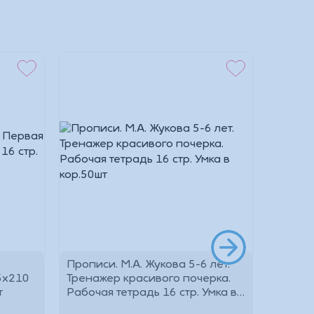
Прописи. М.А. Жукова 5-6 лет.
Водная
5х210
Тренажер красивого почерка.
(Эпик)
шт
Рабочая тетрадь 16 стр. Умка в
кор.50шт