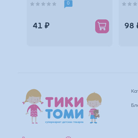
0
41 ₽
98 
Ка
Бл