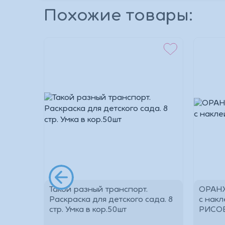
Похожие товары:
*
*
Такой разный транспорт.
ОРАНЖ
ыми
Раскраска для детского сада. 8
с нак
10мм.
стр. Умка в кор.50шт
РИСО
*