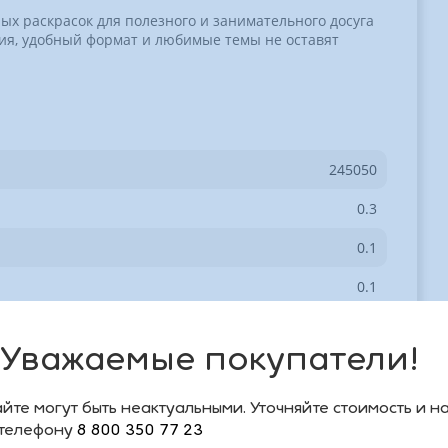
ых раскрасок для полезного и занимательного досуга
ия, удобный формат и любимые темы не оставят
245050
0.3
0.1
0.1
0.5
Уважаемые покупатели!
9785353101437
39173К
йте могут быть неактуальными. Уточняйте стоимость и н
 телефону
8 800 350 77 23
шт