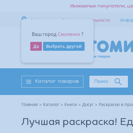
Уважаемые покупатели, це
Смоленск
Программа лояльности
Инфо
Ваш город
Смоленск
?
Вернуться к списку
Да
Выбрать другой
Стоимость доставки — 0₽
Адрес
Каталог товаров
Поиск
Контакты
Главная
Каталог
Книги
Досуг
Раскраски и пр
Время работы
Лучшая раскраска! Е