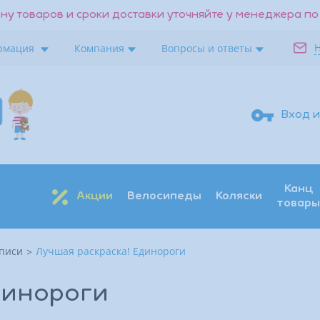
ну товаров и сроки доставки уточняйте у менеджера по
рмация
Компания
Вопросы и ответы
Вход и
Канц
Акции
Велосипеды
Коляски
товары
описи
Лучшая раскраска! Единороги
Поиск
Восстановить
Получить код
динороги
Войти