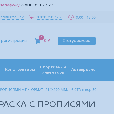
 телефону:
8 800 350 77 23
.
Напишите нам
8 800 350 77 23
9:00 - 18:00
0
 регистрация
0 ₽
Статус заказа
Спортивный
Конструкторы
Автокресла
инвентарь
ОПИСЯМИ А4) ФОРМАТ: 214Х290 ММ. 16 СТР. в кор.50шт
КРАСКА С ПРОПИСЯМИ