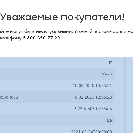
0.2
Уважаемые покупатели!
Раскраски и прописи
00-00006477
йте могут быть неактуальными. Уточняйте стоимость и н
 телефону
8 800 350 77 23
9785506027645
267801И
шт
Умка
18.02.2026 13:05:31
переноса
18.02.2026 12:05:28
978-5-506-02764-5
Да
2021-05-24T00:00:00