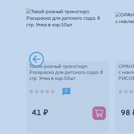
Такой разный транспорт.
ОРАНЖ
ыми
Раскраска для детского сада. 8
с нак
10мм.
стр. Умка в кор.50шт
РИСО
*
0
41 ₽
98 