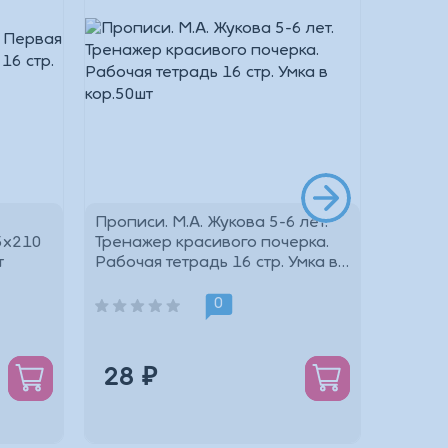
Прописи. М.А. Жукова 5-6 лет.
Водная
5х210
Тренажер красивого почерка.
(Эпик)
шт
Рабочая тетрадь 16 стр. Умка в
кор.50шт
0
28 ₽
112