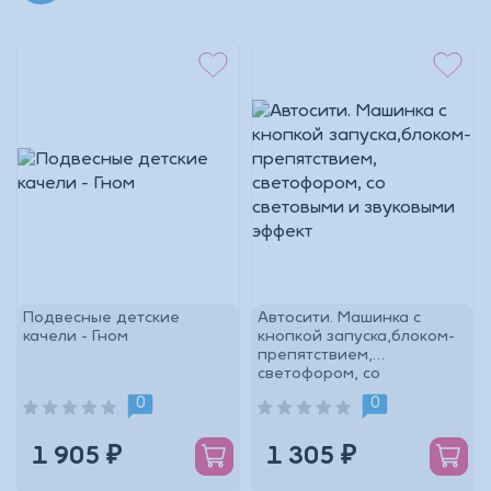
_Основной склад
Магазин г.Рославль
Магазин г. Ярцево
Подвесные детские
Автосити. Машинка с
качели - Гном
кнопкой запуска,блоком-
препятствием,
светофором, со
световыми и звуковыми
0
0
эффект
1 905 ₽
1 305 ₽