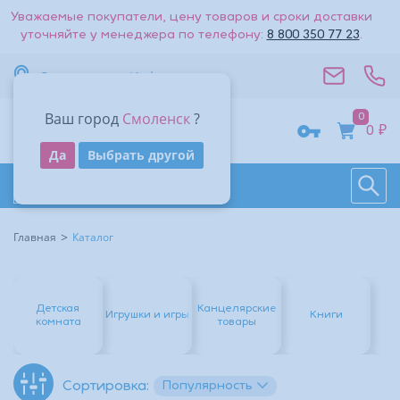
Уважаемые покупатели, цену товаров и сроки доставки
уточняйте у менеджера по телефону:
8 800 350 77 23
.
Смоленск
Информация
Ваш город
Смоленск
?
0
0 ₽
Получить код
Да
Выбрать другой
Поиск
Восстановить
Даю согласие на обработку
персональных данных
.
Каталог товаров
Войти
Другие способы входа:
Другие способы входа:
Главная
Каталог
Войти с паролем
Войти с паролем
Детская
Канцелярские
Игрушки и игры
Книги
Но
комната
товары
Популярность
Сортировка: