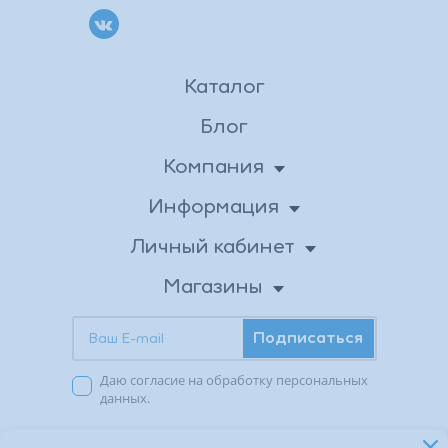
Каталог
Блог
Компания
О нас
Информация
Доставка
Новости
Личный кабинет
Личные данные
Вакансии
Оплата
Магазины
Бонусная программа
Адреса магазинов
Возврат товара
Контакты
Подписаться
Акции в магазинах
Публичная оферта
Заказы
Даю согласие на обработку персональных
Избранное
Политика
данных.
конфиденциальности