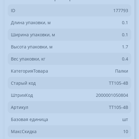
ID
177793
Длина упаковки, м
0.1
Ширина упаковки, м
0.1
Высота упаковки, м
1.7
Вес упаковки, кг
0.4
КатегорияТовара
Палки
Старый код
ТТ105-4В
ШтрихКод
2000001050804
Артикул
ТТ105-4В
Базовая единица
шт
МаксСкидка
10