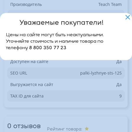
Производитель
Teach Team
Дата последнего переноса в инфоблок
17.02.2026
"фронт"
19:07:31
Уважаемые покупатели!
Дата изменения товара на момент
17.02.2026
Цены на сайте могут быть неактуальными.
последнего переноса
18:33:33
Уточняйте стоимость и наличие товара по
телефону
8 800 350 77 23
Секция
3
Доступен на сайте
Да
SEO URL
palki-lyzhnye-sts-125
Выгружается на сайт
Да
TAX ID для сайта
9
0 отзывов
Рейтинг товара: