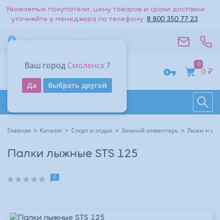
Уважаемые покупатели, цену товаров и сроки доставки
уточняйте у менеджера по телефону:
8 800 350 77 23
.
Вернуться к списку
Смоленск
Информация
Стоимость доставки — 0₽
Ваш город
Смоленск
?
0
Адрес
0 ₽
Получить код
Да
Выбрать другой
Поиск
Восстановить
Контакты
На большую карту
Даю согласие на обработку
персональных данных
.
Каталог товаров
Войти
Другие способы входа:
Время работы
Другие способы входа:
Главная
Каталог
Спорт и отдых
Зимний инвентарь
Лыжи и ак
Войти с паролем
Войти с паролем
Палки лыжные STS 125
0