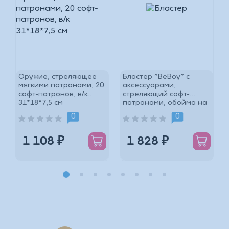
Оружие, стреляющее
Бластер "BeBoy" с
мягкими патронами, 20
аксессуарами,
софт-патронов, в/к
стреляющий софт-
31*18*7,5 см
патронами, обойма на
*
6 патронов, 12 софт-
0
0
патронов в
1 108 ₽
1 828 ₽
*