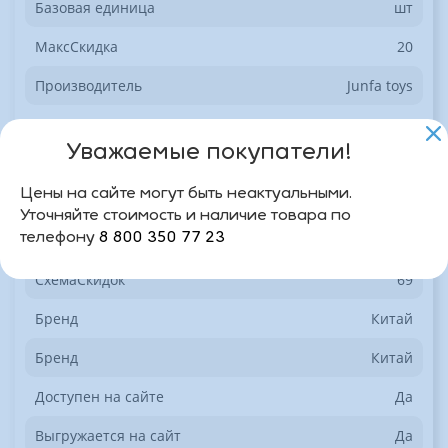
Базовая единица
шт
МаксСкидка
20
Производитель
Junfa toys
Дата последнего переноса в инфоблок
02.04.2026
"фронт"
03:07:32
Уважаемые покупатели!
Дата изменения товара на момент
01.04.2026
Цены на сайте могут быть неактуальными.
последнего переноса
21:42:44
Уточняйте стоимость и наличие товара по
телефону
8 800 350 77 23
Секция
3
СхемаСкидок
69
Бренд
Китай
Бренд
Китай
Доступен на сайте
Да
Выгружается на сайт
Да