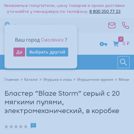
Уважаемые покупатели, цену товаров и сроки доставки
уточняйте у менеджера по телефону:
8 800 350 77 23
.
Вернуться к списку
Смоленск
Информация
Стоимость доставки — 0₽
Ваш город
Смоленск
?
0
Адрес
0 ₽
Получить код
Да
Выбрать другой
Поиск
Восстановить
Контакты
На большую карту
Даю согласие на обработку
персональных данных
.
Каталог товаров
Войти
Другие способы входа:
Время работы
Другие способы входа:
Главная
Каталог
Игрушки и игры
Игрушечное оружие
Механич
Войти с паролем
Войти с паролем
Бластер "Blaze Storm" серый с 20
мягкими пулями,
электромеханический, в коробке
0