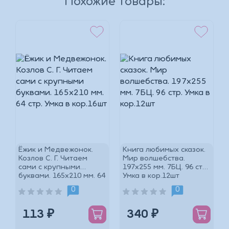
Похожие товары:
*
*
Ёжик и Медвежонок.
Книга любимых сказок.
Козлов С. Г. Читаем
Мир волшебства.
сами с крупными
197х255 мм. 7БЦ. 96 стр.
буквами. 165х210 мм. 64
Умка в кор.12шт
*
стр. Умка в кор.16шт
0
0
113 ₽
340 ₽
*