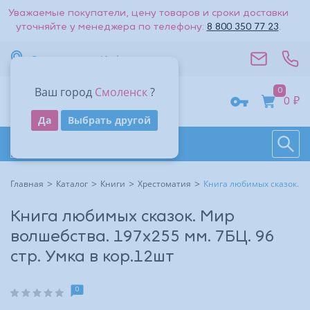
Уважаемые покупатели, цену товаров и сроки доставки
уточняйте у менеджера по телефону:
8 800 350 77 23
.
Вернуться к списку
Смоленск
Информация
Стоимость доставки — 0₽
Ваш город
Смоленск
?
0
Адрес
0 ₽
Получить код
Да
Выбрать другой
Поиск
Восстановить
Контакты
На большую карту
Даю согласие на обработку
персональных данных
.
Каталог товаров
Войти
Другие способы входа:
Время работы
Другие способы входа:
Главная
Каталог
Книги
Хрестоматия
Книга любимых сказок. Ми
Войти с паролем
Войти с паролем
Книга любимых сказок. Мир
волшебства. 197х255 мм. 7БЦ. 96
стр. Умка в кор.12шт
0