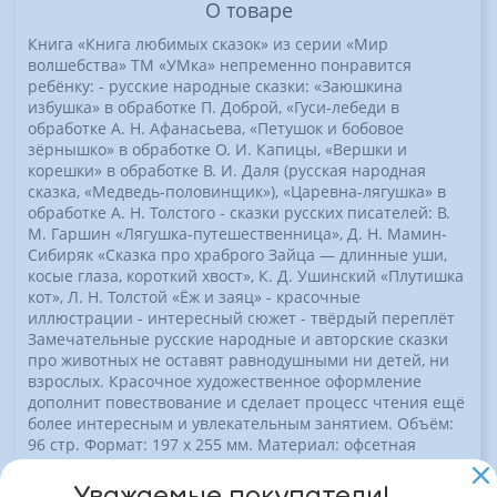
О товаре
Книга «Книга любимых сказок» из серии «Мир
волшебства» ТМ «УМка» непременно понравится
ребёнку: - русские народные сказки: «Заюшкина
избушка» в обработке П. Доброй, «Гуси-лебеди в
обработке А. Н. Афанасьева, «Петушок и бобовое
зёрнышко» в обработке О. И. Капицы, «Вершки и
корешки» в обработке В. И. Даля (русская народная
сказка, «Медведь-половинщик»), «Царевна-лягушка» в
обработке А. Н. Толстого - сказки русских писателей: В.
М. Гаршин «Лягушка-путешественница», Д. Н. Мамин-
Сибиряк «Сказка про храброго Зайца — длинные уши,
косые глаза, короткий хвост», К. Д. Ушинский «Плутишка
кот», Л. Н. Толстой «Ёж и заяц» - красочные
иллюстрации - интересный сюжет - твёрдый переплёт
Замечательные русские народные и авторские сказки
про животных не оставят равнодушными ни детей, ни
взрослых. Красочное художественное оформление
дополнит повествование и сделает процесс чтения ещё
более интересным и увлекательным занятием. Объём:
96 стр. Формат: 197 х 255 мм. Материал: офсетная
бумага. Рекомендовано детям старшего дошкольног