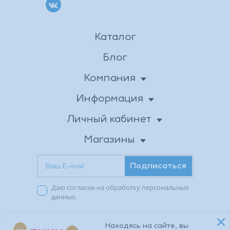
Каталог
Блог
Компания
О нас
Информация
Доставка
Новости
Личный кабинет
Личные данные
Вакансии
Оплата
Магазины
Бонусная программа
Адреса магазинов
Возврат товара
Контакты
Подписаться
Акции в магазинах
Публичная оферта
Заказы
Даю согласие на обработку персональных
Избранное
Политика
данных.
конфиденциальности
© 2026 TIKI TOMI. Все права защищены.
Находясь на сайте, вы