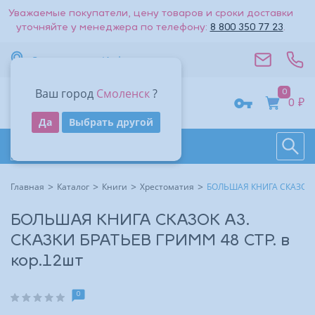
Уважаемые покупатели, цену товаров и сроки доставки
уточняйте у менеджера по телефону:
8 800 350 77 23
.
Вернуться к списку
Смоленск
Информация
Стоимость доставки — 0₽
Ваш город
Смоленск
?
0
Адрес
0 ₽
Получить код
Да
Выбрать другой
Поиск
Восстановить
Контакты
На большую карту
Даю согласие на обработку
персональных данных
.
Каталог товаров
Войти
Другие способы входа:
Время работы
Другие способы входа:
Главная
Каталог
Книги
Хрестоматия
БОЛЬШАЯ КНИГА СКАЗОК А
Войти с паролем
Войти с паролем
БОЛЬШАЯ КНИГА СКАЗОК А3.
СКАЗКИ БРАТЬЕВ ГРИММ 48 СТР. в
кор.12шт
0