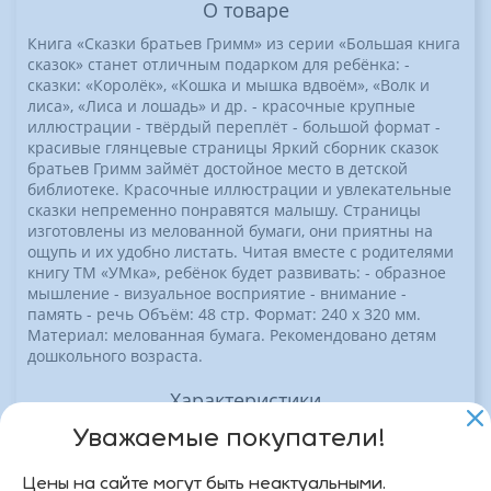
О товаре
Книга «Сказки братьев Гримм» из серии «Большая книга
сказок» станет отличным подарком для ребёнка: -
сказки: «Королёк», «Кошка и мышка вдвоём», «Волк и
лиса», «Лиса и лошадь» и др. - красочные крупные
иллюстрации - твёрдый переплёт - большой формат -
красивые глянцевые страницы Яркий сборник сказок
братьев Гримм займёт достойное место в детской
библиотеке. Красочные иллюстрации и увлекательные
сказки непременно понравятся малышу. Страницы
изготовлены из мелованной бумаги, они приятны на
ощупь и их удобно листать. Читая вместе с родителями
книгу ТМ «УМка», ребёнок будет развивать: - образное
мышление - визуальное восприятие - внимание -
память - речь Объём: 48 стр. Формат: 240 х 320 мм.
Материал: мелованная бумага. Рекомендовано детям
дошкольного возраста.
Характеристики
Уважаемые покупатели!
Ширина упаковки, м
0.3
Цены на сайте могут быть неактуальными.
Вес упаковки, кг
0.4