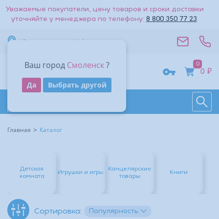
Уважаемые покупатели, цену товаров и сроки доставки
уточняйте у менеджера по телефону:
8 800 350 77 23
.
Смоленск
Информация
Ваш город
Смоленск
?
0
0 ₽
Получить код
Да
Выбрать другой
Поиск
Восстановить
Даю согласие на обработку
персональных данных
.
Каталог товаров
Войти
Другие способы входа:
Другие способы входа:
Главная
Каталог
Войти с паролем
Войти с паролем
Детская
Канцелярские
Игрушки и игры
Книги
Но
комната
товары
Популярность
Сортировка: