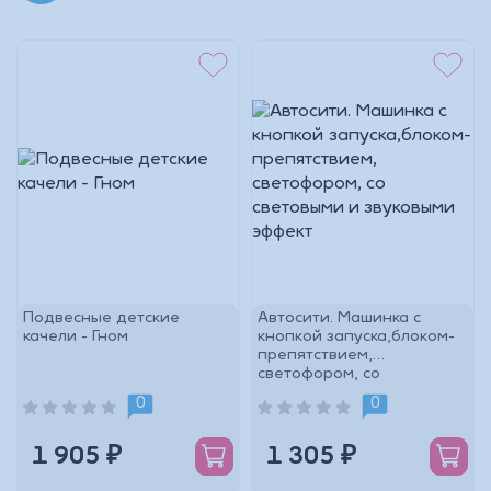
_Основной склад
Магазин г.Рославль
Магазин г. Ярцево
Подвесные детские
Автосити. Машинка с
качели - Гном
кнопкой запуска,блоком-
препятствием,
светофором, со
световыми и звуковыми
0
0
эффект
1 905 ₽
1 305 ₽