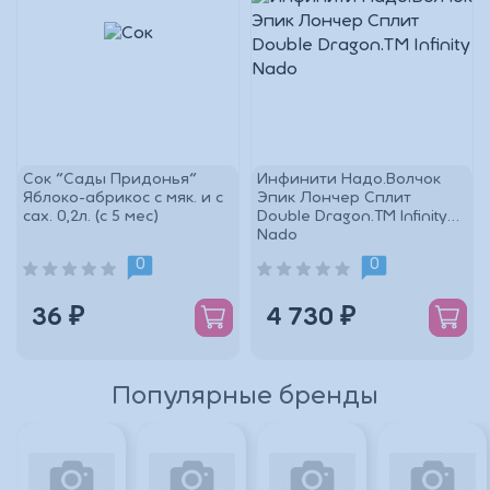
Сок "Сады Придонья"
Инфинити Надо.Волчок
Яблоко-абрикос с мяк. и с
Эпик Лончер Сплит
сах. 0,2л. (с 5 мес)
Double Dragon.TM Infinity
Nado
0
0
36 ₽
4 730 ₽
Популярные бренды