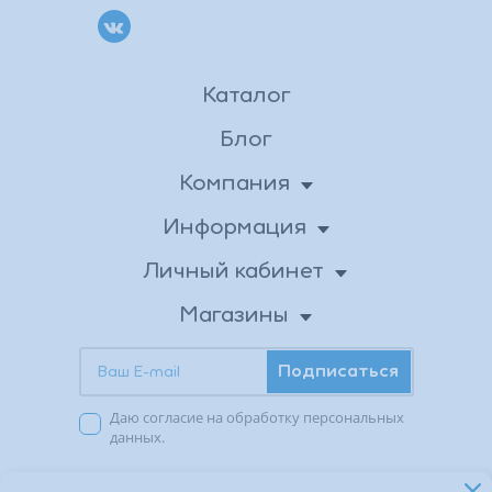
Каталог
Блог
Компания
О нас
Информация
Доставка
Новости
Личный кабинет
Личные данные
Вакансии
Оплата
Магазины
Бонусная программа
Адреса магазинов
Возврат товара
Контакты
Подписаться
Акции в магазинах
Публичная оферта
Заказы
Даю согласие на обработку персональных
Избранное
Политика
данных.
конфиденциальности