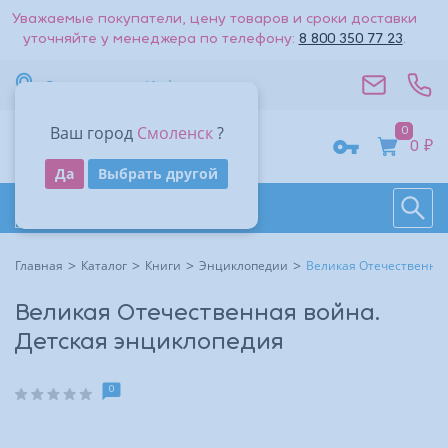
Уважаемые покупатели, цену товаров и сроки доставки
уточняйте у менеджера по телефону:
8 800 350 77 23
.
Вернуться к списку
Смоленск
Информация
Стоимость доставки — 0₽
Ваш город
Смоленск
?
0
Адрес
0 ₽
Получить код
Да
Выбрать другой
Поиск
Восстановить
Контакты
На большую карту
Даю согласие на обработку
персональных данных
.
Каталог товаров
Войти
Другие способы входа:
Время работы
Другие способы входа:
Главная
Каталог
Книги
Энциклопедии
Великая Отечественная
Войти с паролем
Войти с паролем
Великая Отечественная война.
Детская энциклопедия
0