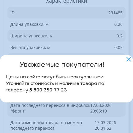
Характеристики
ID
291485
Длина упаковки, м
0.26
Ширина упаковки, м
0.2
Высота упаковки, м
0.05
Вес упаковки, кг
0.5
Уважаемые покупатели!
ШтрихКод
9785353114529
Цены на сайте могут быть неактуальными.
Артикул
64915К
Уточняйте стоимость и наличие товара по
телефону
8 800 350 77 23
Базовая единица
шт
Дата последнего переноса в инфоблок
17.03.2026
"фронт"
20:05:10
Дата изменения товара на момент
17.03.2026
последнего переноса
20:01:52