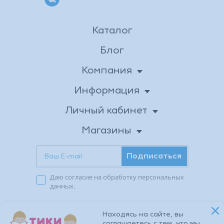
Каталог
Блог
Компания
О нас
Информация
Доставка
Новости
Личный кабинет
Личные данные
Вакансии
Оплата
Магазины
Бонусная программа
Адреса магазинов
Возврат товара
Контакты
Подписаться
Акции в магазинах
Публичная оферта
Заказы
Даю согласие на обработку персональных
Избранное
Политика
данных.
конфиденциальности
© 2026 TIKI TOMI. Все права защищены.
Находясь на сайте, вы
соглашаетесь с тем, что мы