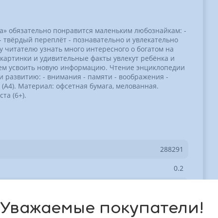
» обязательно понравится маленьким любознайкам: -
 твёрдый переплёт - познавательно и увлекательно
 читателю узнать много интересного о богатом на
картинки и удивительные факты увлекут ребёнка и
вием усвоить новую информацию. Чтение энциклопедии
 развитию: - внимания - памяти - воображения -
 (А4). Материал: офсетная бумага, мелованная.
та (6+).
288291
0.2
0.26
Уважаемые покупатели!
0.01