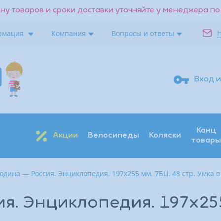
ну товаров и сроки доставки уточняйте у менеджера по
рмация
Компания
Вопросы и ответы
Вход и
Канц
Акции
Велосипеды
Коляски
товары
одина — Россия. Энциклопедия. 197х255 мм. 7БЦ. 48 стр. Умка в
Поиск
Восстановить
Получить код
. Энциклопедия. 197х255 
Войти