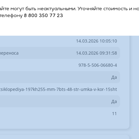
0.12
йте могут быть неактуальными. Уточняйте стоимость и н
 телефону
8 800 350 77 23
9785506066804
361189И
14.03.2026 10:05:10
переноса
14.03.2026 09:31:58
978-5-506-06680-4
Да
tsiklopediya-197kh255-mm-7bts-48-str-umka-v-kor-15sht
Да
11