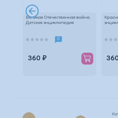
НАТЬ.
Великая Отечественная война.
Красна
Детская энциклопедия
энцик
*
0
360 ₽
360
Ка