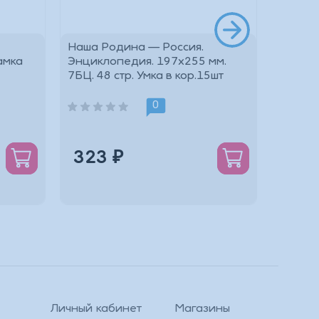
Наша Родина — Россия.
Новейш
амка
Энциклопедия. 197х255 мм.
России
7БЦ. 48 стр. Умка в кор.15шт
развив
стр. Ум
0
323 ₽
340
Личный кабинет
Магазины