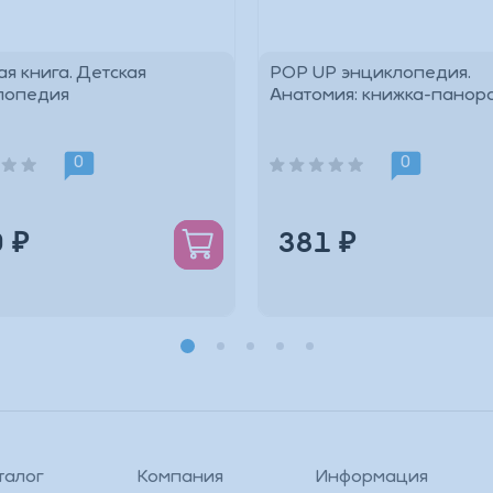
я книга. Детская
POP UP энциклопедия.
лопедия
Анатомия: книжка-панор
*
0
0
 ₽
381 ₽
талог
Компания
Информация