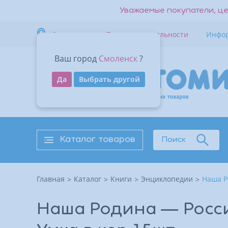
Уважаемые покупатели, це
Смоленск
Программа лояльности
Инфо
Ваш город
Смоленск
?
Да
Выбрать другой
Вернуться к списку
Стоимость доставки — 0₽
Магазин г.Рославль
Адрес
В наличии 1 шт.
Каталог товаров
Поиск
Контакты
Главная
Каталог
Книги
Энциклопедии
Наша Р
Время работы
Наша Родина — Россия