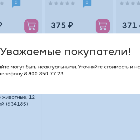
ая из
эластичная из
Р9701/
0
0
астичной
термопластичной ре
₽
375 ₽
371 
Уважаемые покупатели!
йте могут быть неактуальными. Уточняйте стоимость и н
 телефону
8 800 350 77 23