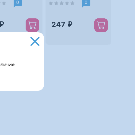
12А
0
0
₽
247 ₽
аличие