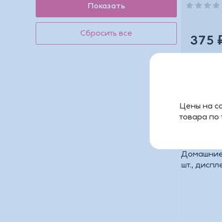
эластичн
термопл
375 
Цены на са
товара по