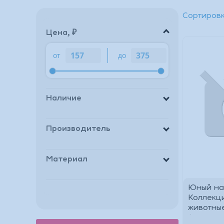
Сортировк
Цена, ₽
от
до
Наличие
Производитель
Материал
Юный нат
Коллекц
животные
фигурка 