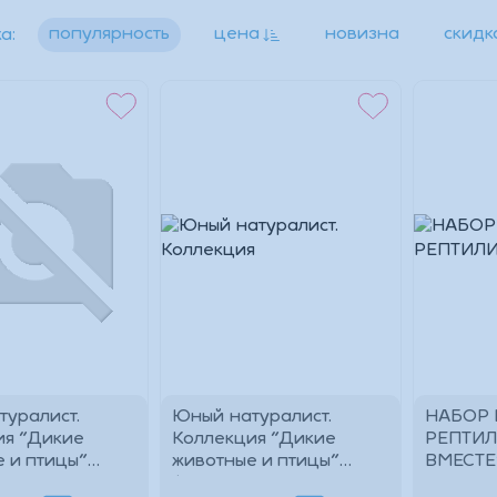
Даю согласие на обработку
персональных данных
.
Другие способы входа:
популярность
цена
новизна
скидк
а:
Войти с паролем
Другие способы входа:
Войти с паролем
уралист.
Юный натуралист.
НАБОР 
ия "Дикие
Коллекция "Дикие
РЕПТИЛ
 и птицы"
животные и птицы"
ВМЕСТЕ
"Носорог",
фигурка "Слон",
РУСС.Х