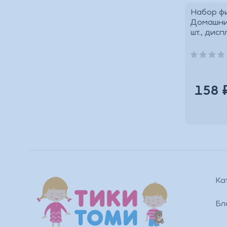
Набор ф
Домашни
шт., дис
158 
Ка
Бл