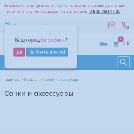
Уважаемые покупатели, цену товаров и сроки доставки
уточняйте у менеджера по телефону:
8 800 350 77 23
.
Смоленск
Информация
Ваш город
Смоленск
?
0
0 ₽
Получить код
Да
Выбрать другой
Поиск
Восстановить
Даю согласие на обработку
персональных данных
.
Каталог товаров
Войти
Другие способы входа:
Другие способы входа:
Главная
Каталог
Санки и аксессуары
Войти с паролем
Войти с паролем
Санки и аксессуары