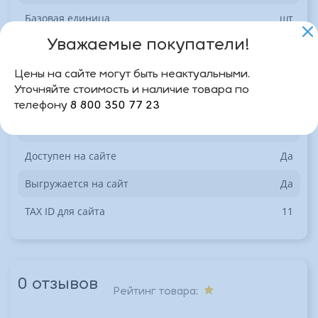
Базовая единица
шт
Уважаемые покупатели!
Производитель
Росмэн
Дата последнего переноса в инфоблок
02.04.2026
Цены на сайте могут быть неактуальными.
"фронт"
05:08:19
Уточняйте стоимость и наличие товара по
телефону
8 800 350 77 23
Дата изменения товара на момент
01.04.2026
последнего переноса
20:32:29
Доступен на сайте
Да
Выгружается на сайт
Да
TAX ID для сайта
11
0 отзывов
Рейтинг товара: