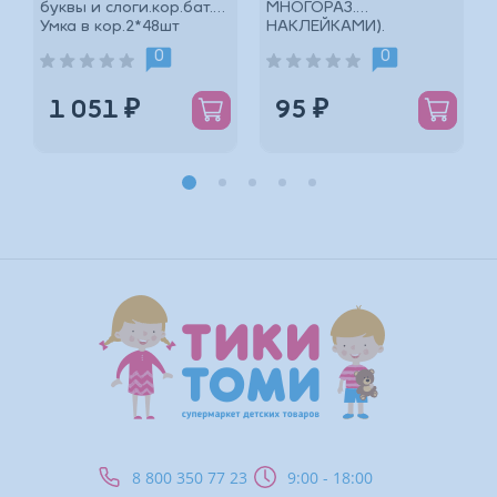
буквы и слоги.кор.бат.
МНОГОРАЗ.
Умка в кор.2*48шт
НАКЛЕЙКАМИ).
*
ФОРМАТ: 145Х210 ММ. 8
0
0
СТР.
1 051 ₽
95 ₽
*
8 800 350 77 23
9:00 - 18:00