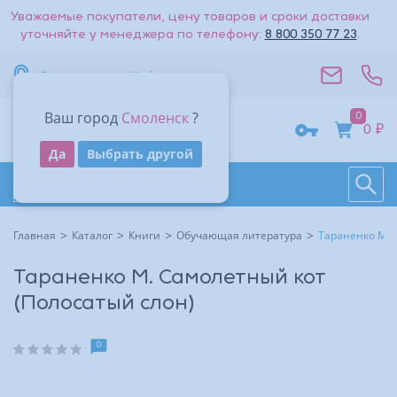
Уважаемые покупатели, цену товаров и сроки доставки
уточняйте у менеджера по телефону:
8 800 350 77 23
.
Вернуться к списку
Смоленск
Информация
Стоимость доставки — 0₽
Ваш город
Смоленск
?
0
Адрес
0 ₽
Получить код
Да
Выбрать другой
Поиск
Восстановить
Контакты
На большую карту
Даю согласие на обработку
персональных данных
.
Каталог товаров
Войти
Другие способы входа:
Время работы
Другие способы входа:
Главная
Каталог
Книги
Обучающая литература
Тараненко М. 
Войти с паролем
Войти с паролем
Тараненко М. Самолетный кот
(Полосатый слон)
0