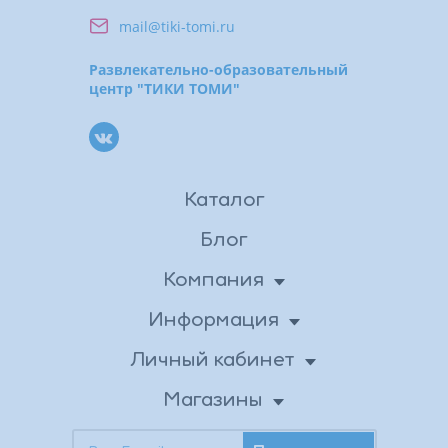
mail@tiki-tomi.ru
Развлекательно-образовательный
центр "ТИКИ ТОМИ"
Каталог
Блог
Компания
О нас
Информация
Доставка
Новости
Личный кабинет
Личные данные
Вакансии
Оплата
Магазины
Бонусная программа
Адреса магазинов
Возврат товара
Контакты