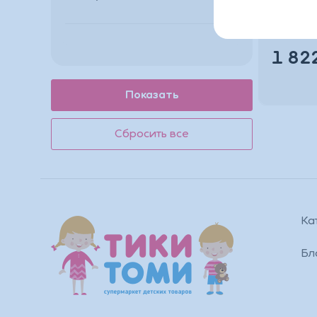
80см*47
1 82
Ка
Бл