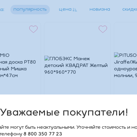
Даю согласие на обработку
персональных данных
.
Другие способы входа:
популярность
цена
новизна
скидк
а:
Войти с паролем
Другие способы входа:
Войти с паролем
Уважаемые покупатели!
MIO
ГЛОБЭКС Манеж
PITUSO 
ьная доска
детский КВАДРАТ
Jiraffe
4 Забавный
Желтый 960*960*770
одноуро
йте могут быть неактуальными. Уточняйте стоимость и н
елый
молнии,
 телефону
8 800 350 77 23