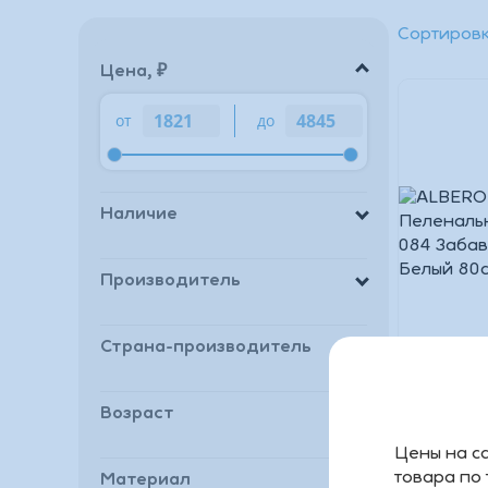
Сортировк
Цена, ₽
от
до
Наличие
Производитель
Страна-производитель
ALBERO
Возраст
Пеленал
PT80 08
Цены на са
Мишка Б
товара по
Материал