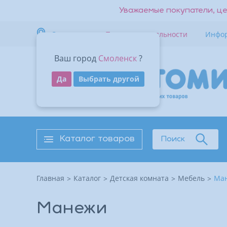
Уважаемые покупатели, це
Смоленск
Программа лояльности
Инфо
Ваш город
Смоленск
?
Да
Выбрать другой
Каталог товаров
Поиск
Главная
Каталог
Детская комната
Мебель
Ма
Манежи