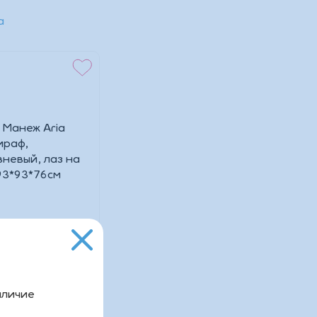
а
Манеж Aria
/Жираф,
вневый, лаз на
аличие
 93*93*76см