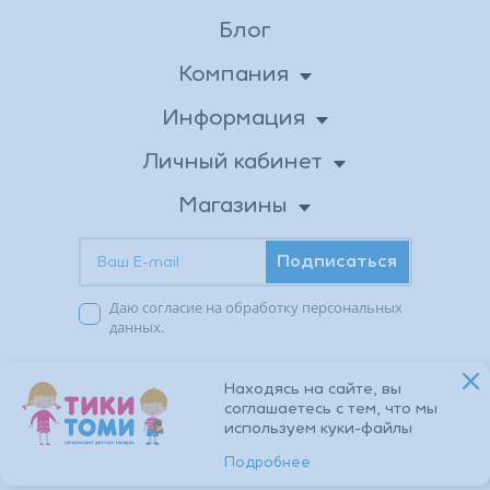
Блог
Компания
О нас
Информация
Доставка
Новости
Личный кабинет
Личные данные
Вакансии
Оплата
Магазины
Бонусная программа
Адреса магазинов
Возврат товара
Контакты
Подписаться
Акции в магазинах
Публичная оферта
Заказы
Даю согласие на обработку персональных
Избранное
Политика
данных.
конфиденциальности
© 2026 TIKI TOMI. Все права защищены.
Находясь на сайте, вы
соглашаетесь с тем, что мы
используем куки-файлы
Разработка сайта:
nologostudio.ru
Подробнее