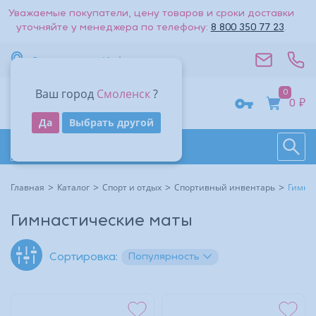
Уважаемые покупатели, цену товаров и сроки доставки
уточняйте у менеджера по телефону:
8 800 350 77 23
.
Смоленск
Информация
Ваш город
Смоленск
?
0
0 ₽
Получить код
Да
Выбрать другой
Поиск
Восстановить
Даю согласие на обработку
персональных данных
.
Каталог товаров
Войти
Другие способы входа:
Другие способы входа:
Главная
Каталог
Спорт и отдых
Спортивный инвентарь
Гимна
Войти с паролем
Войти с паролем
Гимнастические маты
Популярность
Сортировка: