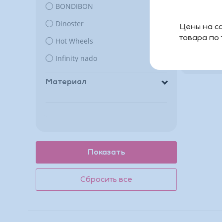
GooJitZu
BONDIBON
2
Dinoster
1
Цены на са
товара по
1 97
Hot Wheels
1
Infinity nado
6
Infinity nado1
1
Материал
Screechers Wild
4
Stretch
1
Yako
1
ZURU
1
Наша игрушка
1
Росмэн
3