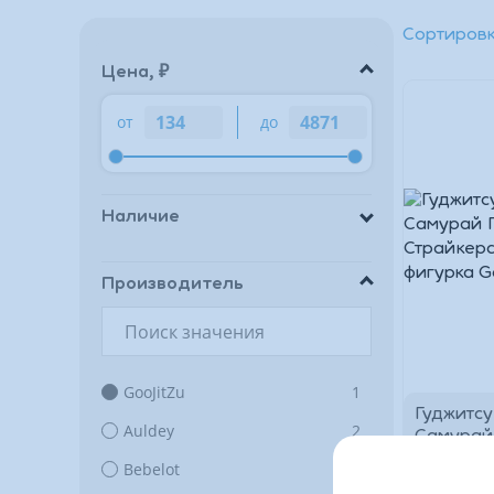
Сортировк
Цена, ₽
от
до
Наличие
Производитель
GooJitZu
1
Гуджитсу
Auldey
2
Самурай
Стретч С
Bebelot
1
тянущаяс