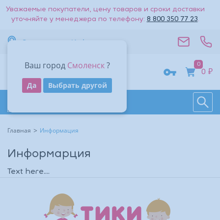
Уважаемые покупатели, цену товаров и сроки доставки
уточняйте у менеджера по телефону:
8 800 350 77 23
.
Смоленск
Информация
Ваш город
Смоленск
?
0
0 ₽
Получить код
Да
Выбрать другой
Поиск
Восстановить
Даю согласие на обработку
персональных данных
.
Каталог товаров
Войти
Другие способы входа:
Другие способы входа:
Главная
Информация
Войти с паролем
Войти с паролем
Информарция
Text here....